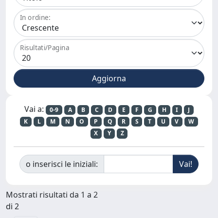
In ordine:
Risultati/Pagina
Vai a:
0-9
A
B
C
D
E
F
G
H
I
J
K
L
M
N
O
P
Q
R
S
T
U
V
W
X
Y
Z
o inserisci le iniziali:
Mostrati risultati da 1 a 2
di 2