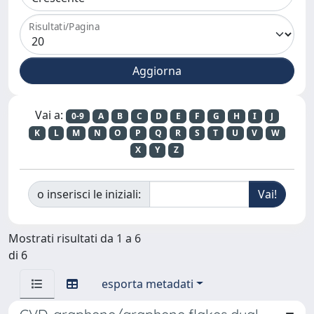
Risultati/Pagina
Vai a:
0-9
A
B
C
D
E
F
G
H
I
J
K
L
M
N
O
P
Q
R
S
T
U
V
W
X
Y
Z
o inserisci le iniziali:
Mostrati risultati da 1 a 6
di 6
esporta metadati