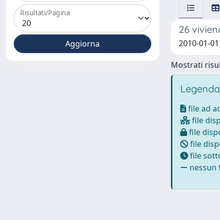
Risultati/Pagina
26 vivien
2010-01-01 
Mostrati risul
Legenda
file ad 
file dis
file disp
file disp
file sot
nessun f