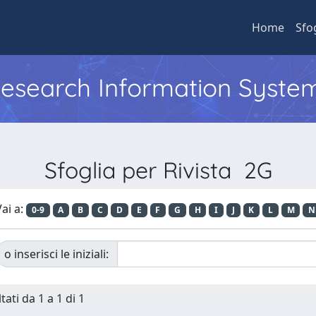
Home
Sfo
 Research Information Syste
Sfoglia per Rivista 2G
ai a:
0-9
A
B
C
D
E
F
G
H
I
J
K
L
M
N
o inserisci le iniziali:
tati da 1 a 1 di 1