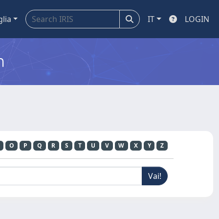
glia
IT
LOGIN
m
O
P
Q
R
S
T
U
V
W
X
Y
Z