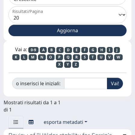
Risultati/Pagina
Vai a:
0-9
A
B
C
D
E
F
G
H
I
J
K
L
M
N
O
P
Q
R
S
T
U
V
W
X
Y
Z
o inserisci le iniziali:
Mostrati risultati da 1 a 1
di 1
esporta metadati