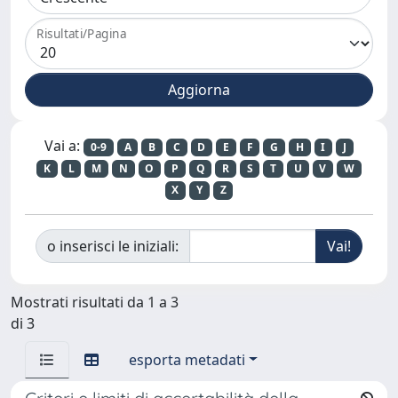
Risultati/Pagina
Vai a:
0-9
A
B
C
D
E
F
G
H
I
J
K
L
M
N
O
P
Q
R
S
T
U
V
W
X
Y
Z
o inserisci le iniziali:
Mostrati risultati da 1 a 3
di 3
esporta metadati