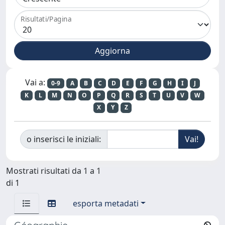
Risultati/Pagina
Vai a:
0-9
A
B
C
D
E
F
G
H
I
J
K
L
M
N
O
P
Q
R
S
T
U
V
W
X
Y
Z
o inserisci le iniziali:
Mostrati risultati da 1 a 1
di 1
esporta metadati