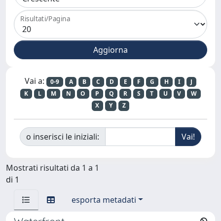
Risultati/Pagina
Vai a:
0-9
A
B
C
D
E
F
G
H
I
J
K
L
M
N
O
P
Q
R
S
T
U
V
W
X
Y
Z
o inserisci le iniziali:
Mostrati risultati da 1 a 1
di 1
esporta metadati