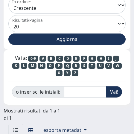
In ordine:
Risultati/Pagina
Vai a:
0-9
A
B
C
D
E
F
G
H
I
J
K
L
M
N
O
P
Q
R
S
T
U
V
W
X
Y
Z
o inserisci le iniziali:
Mostrati risultati da 1 a 1
di 1
esporta metadati