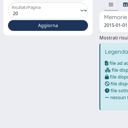
Risultati/Pagina
Memorie 
2015-01-01 
Mostrati risul
Legenda
file ad 
file dis
file disp
file disp
file sot
nessun f