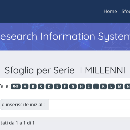
Home
Sfo
 Research Information Syste
Sfoglia per Serie I MILLENNI
ai a:
0-9
A
B
C
D
E
F
G
H
I
J
K
L
M
N
o inserisci le iniziali:
tati da 1 a 1 di 1