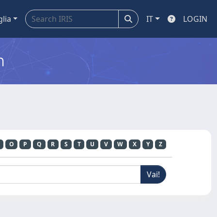
glia
IT
LOGIN
m
O
P
Q
R
S
T
U
V
W
X
Y
Z