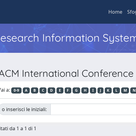
Home
Sfo
 Research Information Syste
 ACM International Conference
ai a:
0-9
A
B
C
D
E
F
G
H
I
J
K
L
M
N
o inserisci le iniziali:
tati da 1 a 1 di 1