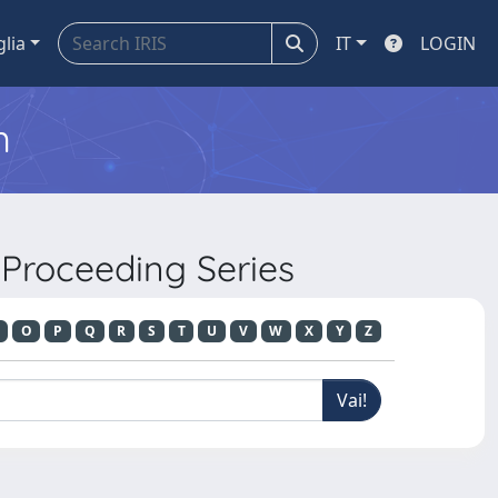
glia
IT
LOGIN
m
 Proceeding Series
O
P
Q
R
S
T
U
V
W
X
Y
Z