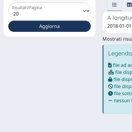
Risultati/Pagina
A longitu
2018-01-01 
Mostrati risul
Legenda
file ad 
file dis
file disp
file disp
file sot
nessun f