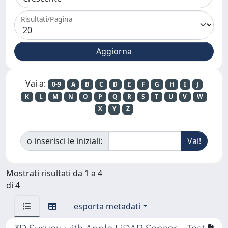
Risultati/Pagina
Vai a:
0-9
A
B
C
D
E
F
G
H
I
J
K
L
M
N
O
P
Q
R
S
T
U
V
W
X
Y
Z
o inserisci le iniziali:
Mostrati risultati da 1 a 4
di 4
esporta metadati