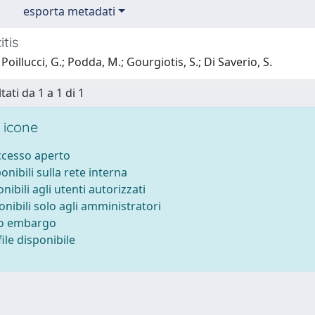
esporta metadati
tis
Poillucci, G.; Podda, M.; Gourgiotis, S.; Di Saverio, S.
tati da 1 a 1 di 1
 icone
accesso aperto
ponibili sulla rete interna
onibili agli utenti autorizzati
onibili solo agli amministratori
to embargo
ile disponibile