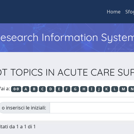
Home
Sfo
 Research Information Syste
 HOT TOPICS IN ACUTE CARE 
ai a:
0-9
A
B
C
D
E
F
G
H
I
J
K
L
M
N
o inserisci le iniziali:
tati da 1 a 1 di 1