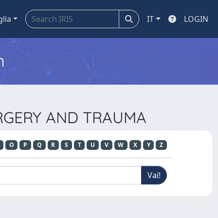
glia
IT
LOGIN
m
SURGERY AND TRAUMA
O
P
Q
R
S
T
U
V
W
X
Y
Z