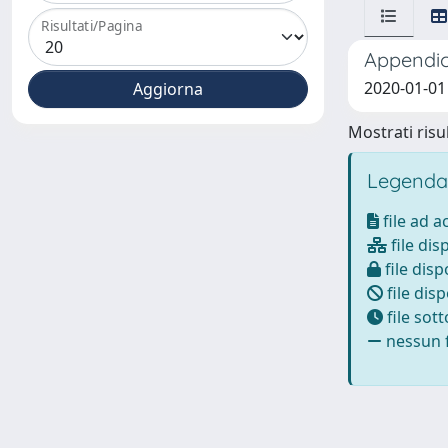
Risultati/Pagina
Appendici
2020-01-01 
Mostrati risul
Legenda
file ad 
file dis
file disp
file disp
file sot
nessun f