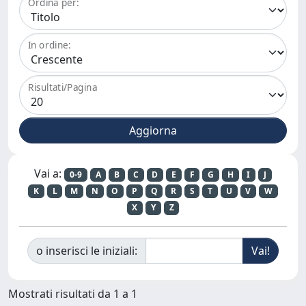
Ordina per:
In ordine:
Risultati/Pagina
Vai a:
0-9
A
B
C
D
E
F
G
H
I
J
K
L
M
N
O
P
Q
R
S
T
U
V
W
X
Y
Z
o inserisci le iniziali:
Mostrati risultati da 1 a 1