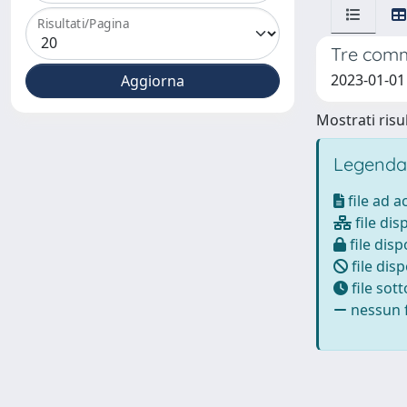
Risultati/Pagina
Tre comme
2023-01-01
Mostrati risul
Legenda
file ad 
file dis
file disp
file disp
file sot
nessun f