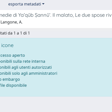
esporta metadati
die di Yaʽqūb Ṣannūʽ. Il malato, Le due spose rival
 Langone, A.
tati da 1 a 1 di 1
 icone
accesso aperto
ponibili sulla rete interna
onibili agli utenti autorizzati
onibili solo agli amministratori
to embargo
ile disponibile