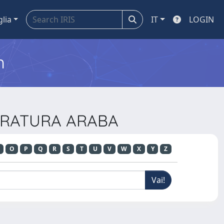
glia
IT
LOGIN
m
TTERATURA ARABA
O
P
Q
R
S
T
U
V
W
X
Y
Z