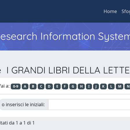
Home
Sfo
 Research Information Syste
rie I GRANDI LIBRI DELLA LE
ai a:
0-9
A
B
C
D
E
F
G
H
I
J
K
L
M
N
o inserisci le iniziali:
tati da 1 a 1 di 1