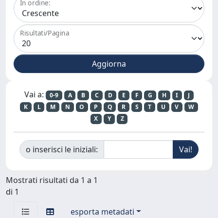
In ordine:
Risultati/Pagina
Vai a:
0-9
A
B
C
D
E
F
G
H
I
J
K
L
M
N
O
P
Q
R
S
T
U
V
W
X
Y
Z
o inserisci le iniziali:
Mostrati risultati da 1 a 1
di 1
esporta metadati