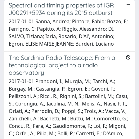
Spectral and timing properties of IGR
J00291+5934 during its 2015 outburst
2017-01-01 Sanna, Andrea; Pintore, Fabio; Bozzo, E;
Ferrigno, C; Papitto, A; Riggio, Alessandro; DI
SALVO, Tiziana; Iaria, Rosario; D'Ai', Antonino;
Egron, ELISE MARIE JEANNE; Burderi, Luciano
The Sardinia Radio Telescope: From a
technological project to a radio
observatory
2017-01-01 Prandoni, I.; Murgia, M.; Tarchi, A.;
Burgay, M.; Castangia, P.; Egron, E.; Govoni, F.;
Pellizzoni, A.; Ricci, R.; Righini, S.; Bartolini, M.; Casu,
S.; Corongiu, A.; Iacolina, M. N.; Melis, A.; Nasir, F. T.;
Orlati, A.; Perrodin, D.; Poppi, S.; Trois, A.; Vacca, V.;
Zanichelli, A.; Bachetti, M.; Buttu, M.; Comoretto, G.;
Concu, R.; Fara, A.; Gaudiomonte, F.; Loi, F.; Migoni,
C.; Orfei, A.; Pilia, M.; Bolli, P.; Carretti, E.; D'Amico,