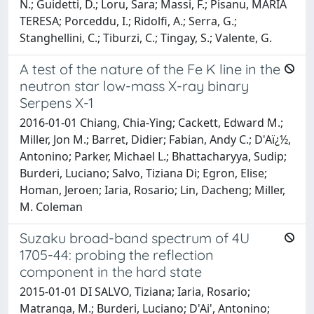
N.; Guidetti, D.; Loru, Sara; Massi, F.; Pisanu, MARIA
TERESA; Porceddu, I.; Ridolfi, A.; Serra, G.;
Stanghellini, C.; Tiburzi, C.; Tingay, S.; Valente, G.
A test of the nature of the Fe K line in the
neutron star low-mass X-ray binary
Serpens X-1
2016-01-01 Chiang, Chia-Ying; Cackett, Edward M.;
Miller, Jon M.; Barret, Didier; Fabian, Andy C.; D'Aï¿½,
Antonino; Parker, Michael L.; Bhattacharyya, Sudip;
Burderi, Luciano; Salvo, Tiziana Di; Egron, Elise;
Homan, Jeroen; Iaria, Rosario; Lin, Dacheng; Miller,
M. Coleman
Suzaku broad-band spectrum of 4U
1705-44: probing the reflection
component in the hard state
2015-01-01 DI SALVO, Tiziana; Iaria, Rosario;
Matranga, M.; Burderi, Luciano; D'Ai', Antonino;