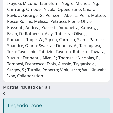
Ikuyuki; Mizuno, Tsunefumi; Negro, Michela; Ng,
Chi-Yung; Omodei, Nicola; Oppedisano, Chiara;
Pavlov, ; George, G.; Peirson, ; Abel, L.; Perri, Matteo;
Pesce-Rollins, Melissa; Petrucci, Pierre-Olivier;
Possenti, Andrea; Puccetti, Simonetta; Ramsey, ;
Brian, D.; Ratheesh, Ajay; Roberts, ; Oliver, J.;
Romani, ; Roger, W.; Sgr\`o, Carmelo; Slane, Patrick;
Spandre, Gloria; Swartz, ; Douglas, A.; Tamagawa,
Toru; Tavecchio, Fabrizio; Taverna, Roberto; Tawara,
Yuzuru; Tennant, ; Allyn, F.; Thomas, ; Nicholas, E.;
Tombesi, Francesco; Trois, Alessio; Tsygankov, ;
Sergey, S.; Turolla, Roberto; Vink, Jacco; Wu, Kinwah;
Ixpe, Collaboration
Mostrati risultati da 1 a 1
di 1
Legenda icone