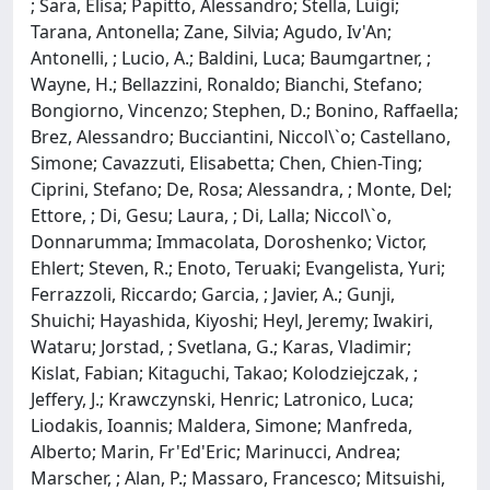
; Sara, Elisa; Papitto, Alessandro; Stella, Luigi;
Tarana, Antonella; Zane, Silvia; Agudo, Iv'An;
Antonelli, ; Lucio, A.; Baldini, Luca; Baumgartner, ;
Wayne, H.; Bellazzini, Ronaldo; Bianchi, Stefano;
Bongiorno, Vincenzo; Stephen, D.; Bonino, Raffaella;
Brez, Alessandro; Bucciantini, Niccol\`o; Castellano,
Simone; Cavazzuti, Elisabetta; Chen, Chien-Ting;
Ciprini, Stefano; De, Rosa; Alessandra, ; Monte, Del;
Ettore, ; Di, Gesu; Laura, ; Di, Lalla; Niccol\`o,
Donnarumma; Immacolata, Doroshenko; Victor,
Ehlert; Steven, R.; Enoto, Teruaki; Evangelista, Yuri;
Ferrazzoli, Riccardo; Garcia, ; Javier, A.; Gunji,
Shuichi; Hayashida, Kiyoshi; Heyl, Jeremy; Iwakiri,
Wataru; Jorstad, ; Svetlana, G.; Karas, Vladimir;
Kislat, Fabian; Kitaguchi, Takao; Kolodziejczak, ;
Jeffery, J.; Krawczynski, Henric; Latronico, Luca;
Liodakis, Ioannis; Maldera, Simone; Manfreda,
Alberto; Marin, Fr'Ed'Eric; Marinucci, Andrea;
Marscher, ; Alan, P.; Massaro, Francesco; Mitsuishi,