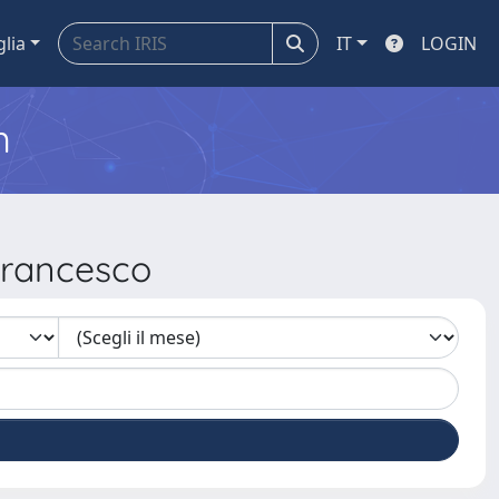
glia
IT
LOGIN
m
Francesco