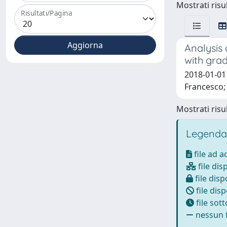
Mostrati risul
Risultati/Pagina
Analysis 
with gra
2018-01-01 
Francesco; 
Mostrati risul
Legenda
file ad 
file dis
file disp
file disp
file sot
nessun f