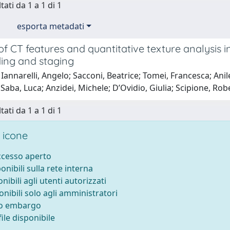
tati da 1 a 1 di 1
esporta metadati
of CT features and quantitative texture analysis i
ding and staging
Iannarelli, Angelo; Sacconi, Beatrice; Tomei, Francesca; Anil
Saba, Luca; Anzidei, Michele; D’Ovidio, Giulia; Scipione, Rob
tati da 1 a 1 di 1
 icone
accesso aperto
ponibili sulla rete interna
onibili agli utenti autorizzati
onibili solo agli amministratori
to embargo
ile disponibile