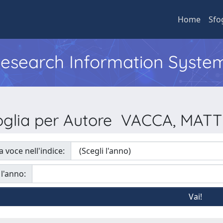
Home
Sfo
 Research Information Syste
oglia per Autore VACCA, MAT
a voce nell'indice:
 l'anno: