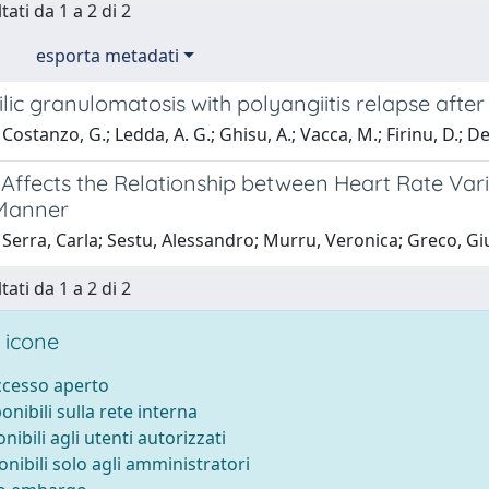
tati da 1 a 2 di 2
esporta metadati
lic granulomatosis with polyangiitis relapse after
Costanzo, G.; Ledda, A. G.; Ghisu, A.; Vacca, M.; Firinu, D.; De
Affects the Relationship between Heart Rate Varia
 Manner
Serra, Carla; Sestu, Alessandro; Murru, Veronica; Greco, Giu
tati da 1 a 2 di 2
 icone
accesso aperto
ponibili sulla rete interna
onibili agli utenti autorizzati
onibili solo agli amministratori