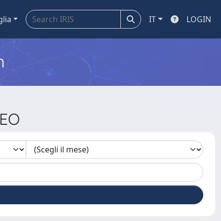
glia
IT
LOGIN
m
TEO