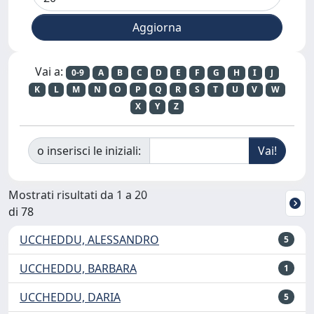
Vai a:
0-9
A
B
C
D
E
F
G
H
I
J
K
L
M
N
O
P
Q
R
S
T
U
V
W
X
Y
Z
o inserisci le iniziali:
Mostrati risultati da 1 a 20
di 78
UCCHEDDU, ALESSANDRO
5
UCCHEDDU, BARBARA
1
UCCHEDDU, DARIA
5