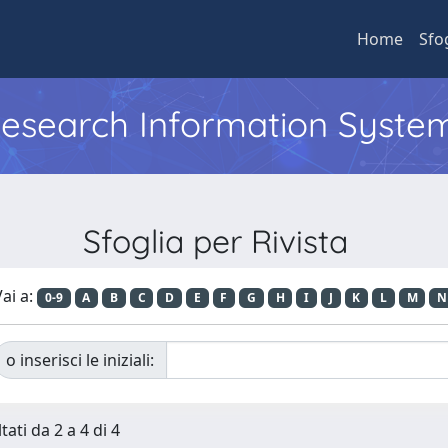
Home
Sfo
 Research Information Syste
Sfoglia per Rivista
ai a:
0-9
A
B
C
D
E
F
G
H
I
J
K
L
M
N
o inserisci le iniziali:
tati da 2 a 4 di 4