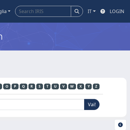
glia
IT
LOGIN
m
O
P
Q
R
S
T
U
V
W
X
Y
Z