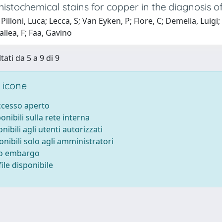
histochemical stains for copper in the diagnosis o
Pilloni, Luca; Lecca, S; Van Eyken, P; Flore, C; Demelia, Luigi
llea, F; Faa, Gavino
tati da 5 a 9 di 9
 icone
accesso aperto
ponibili sulla rete interna
onibili agli utenti autorizzati
onibili solo agli amministratori
to embargo
ile disponibile