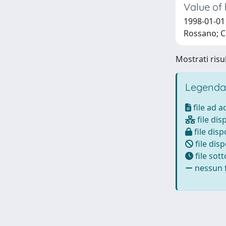
Value of 
1998-01-01 
Rossano; Ca
Mostrati risul
Legenda
file ad 
file dis
file disp
file disp
file sot
nessun f