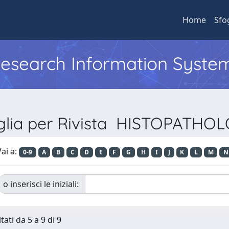
Home
Sfo
 Research Information Syste
glia per Rivista HISTOPATHO
ai a:
0-9
A
B
C
D
E
F
G
H
I
J
K
L
M
N
o inserisci le iniziali:
tati da 5 a 9 di 9