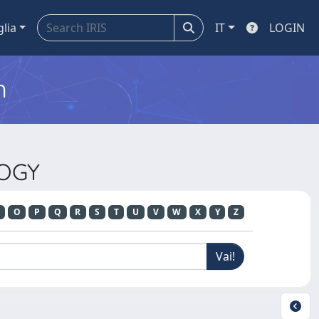
glia
IT
LOGIN
m
LOGY
O
P
Q
R
S
T
U
V
W
X
Y
Z