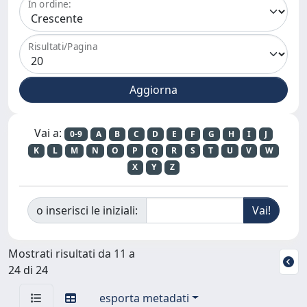
In ordine:
Risultati/Pagina
Vai a:
0-9
A
B
C
D
E
F
G
H
I
J
K
L
M
N
O
P
Q
R
S
T
U
V
W
X
Y
Z
o inserisci le iniziali:
Mostrati risultati da 11 a
24 di 24
esporta metadati