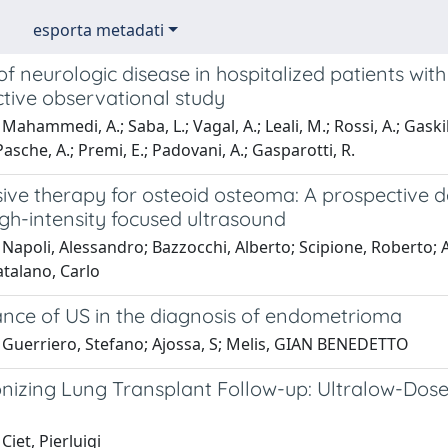
esporta metadati
f neurologic disease in hospitalized patients with
ctive observational study
ahammedi, A.; Saba, L.; Vagal, A.; Leali, M.; Rossi, A.; Gaskill
; Pasche, A.; Premi, E.; Padovani, A.; Gasparotti, R.
ive therapy for osteoid osteoma: A prospective 
gh-intensity focused ultrasound
Napoli, Alessandro; Bazzocchi, Alberto; Scipione, Roberto; 
atalano, Carlo
nce of US in the diagnosis of endometrioma
 Guerriero, Stefano; Ajossa, S; Melis, GIAN BENEDETTO
onizing Lung Transplant Follow-up: Ultralow-Do
y
Ciet, Pierluigi