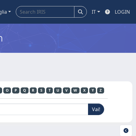
glia
IT
LOGIN
m
O
P
Q
R
S
T
U
V
W
X
Y
Z