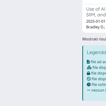
Use of AI
SIIM, an
2025-01-01 
Bradley D.
Mostrati risul
Legenda
file ad 
file dis
file disp
file disp
file sot
nessun f