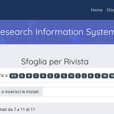
Home
Sfo
 Research Information Syste
Sfoglia per Rivista
ai a:
0-9
A
B
C
D
E
F
G
H
I
J
K
L
M
N
o inserisci le iniziali:
tati da 7 a 11 di 11