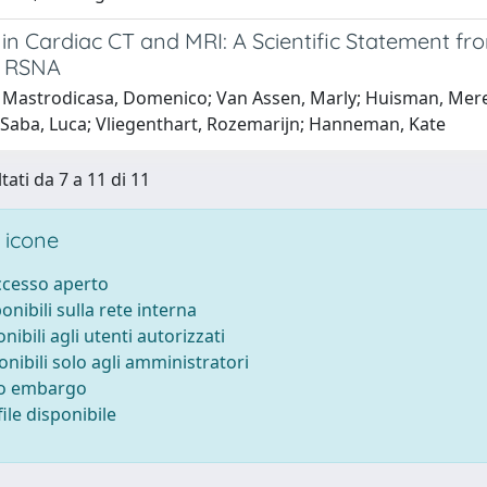
 in Cardiac CT and MRI: A Scientific Statement f
d RSNA
Mastrodicasa, Domenico; Van Assen, Marly; Huisman, Merel; L
; Saba, Luca; Vliegenthart, Rozemarijn; Hanneman, Kate
tati da 7 a 11 di 11
 icone
accesso aperto
ponibili sulla rete interna
onibili agli utenti autorizzati
onibili solo agli amministratori
to embargo
ile disponibile