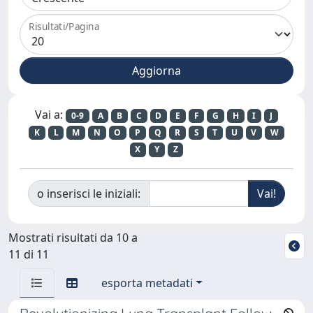
Risultati/Pagina
Vai a:
0-9
A
B
C
D
E
F
G
H
I
J
K
L
M
N
O
P
Q
R
S
T
U
V
W
X
Y
Z
o inserisci le iniziali:
Mostrati risultati da 10 a
11 di 11
esporta metadati