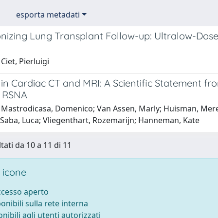
esporta metadati
onizing Lung Transplant Follow-up: Ultralow-Do
y
Ciet, Pierluigi
 in Cardiac CT and MRI: A Scientific Statement f
d RSNA
Mastrodicasa, Domenico; Van Assen, Marly; Huisman, Merel; L
; Saba, Luca; Vliegenthart, Rozemarijn; Hanneman, Kate
tati da 10 a 11 di 11
 icone
accesso aperto
ponibili sulla rete interna
onibili agli utenti autorizzati