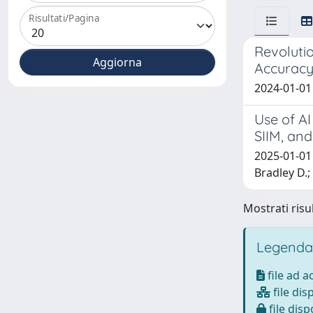
Risultati/Pagina
Revoluti
Accurac
2024-01-01 
Use of AI
SIIM, an
2025-01-01 
Bradley D.
Mostrati risul
Legenda
file ad 
file dis
file disp