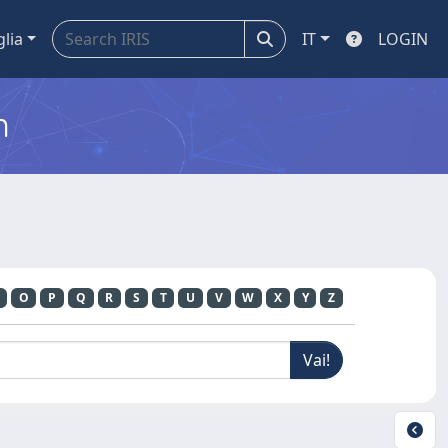
glia
IT
LOGIN
m
O
P
Q
R
S
T
U
V
W
X
Y
Z