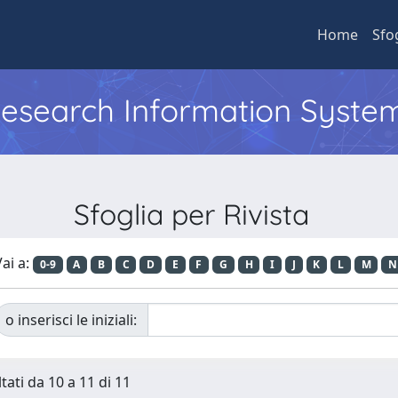
Home
Sfo
 Research Information Syste
Sfoglia per Rivista
ai a:
0-9
A
B
C
D
E
F
G
H
I
J
K
L
M
N
o inserisci le iniziali:
tati da 10 a 11 di 11