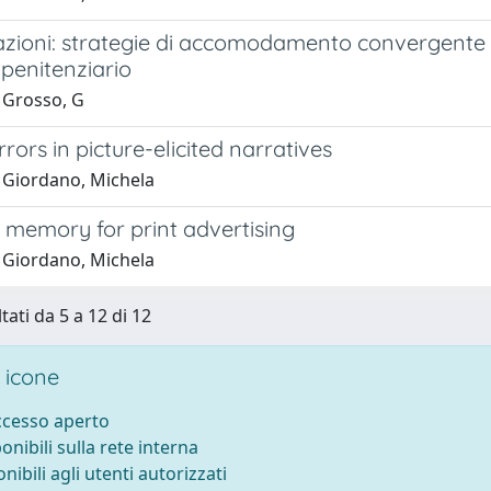
zioni: strategie di accomodamento convergente in
penitenziario
 Grosso, G
rors in picture-elicited narratives
 Giordano, Michela
 memory for print advertising
 Giordano, Michela
tati da 5 a 12 di 12
 icone
accesso aperto
ponibili sulla rete interna
onibili agli utenti autorizzati