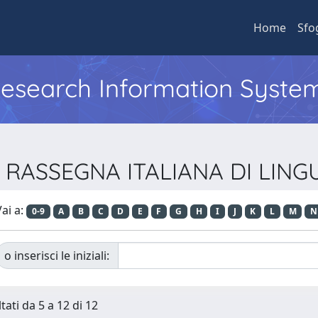
Home
Sfo
 Research Information Syste
ta RASSEGNA ITALIANA DI LIN
ai a:
0-9
A
B
C
D
E
F
G
H
I
J
K
L
M
N
o inserisci le iniziali:
tati da 5 a 12 di 12