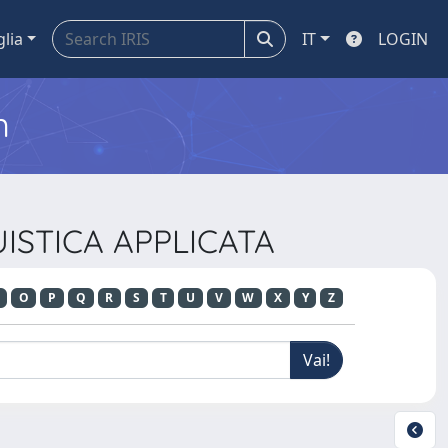
glia
IT
LOGIN
m
GUISTICA APPLICATA
O
P
Q
R
S
T
U
V
W
X
Y
Z