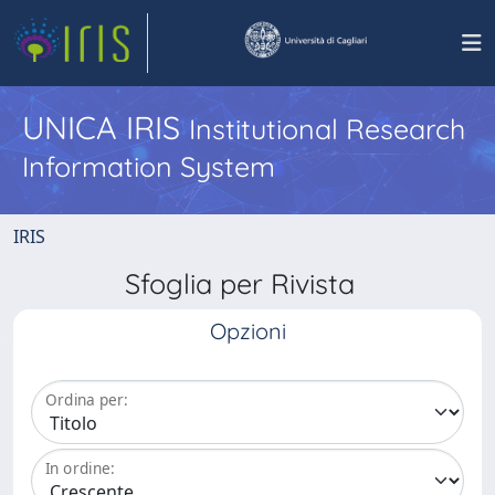
UNICA IRIS
Institutional Research
Information System
IRIS
Sfoglia per Rivista
Opzioni
Ordina per:
In ordine: