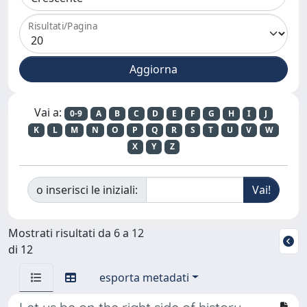
Risultati/Pagina
Vai a:
0-9
A
B
C
D
E
F
G
H
I
J
K
L
M
N
O
P
Q
R
S
T
U
V
W
X
Y
Z
o inserisci le iniziali:
Mostrati risultati da 6 a 12
di 12
esporta metadati