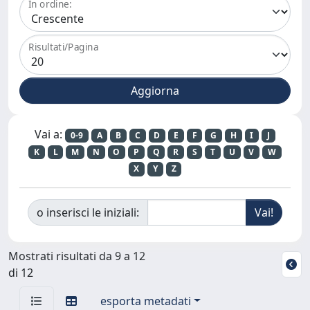
In ordine:
Risultati/Pagina
Vai a:
0-9
A
B
C
D
E
F
G
H
I
J
K
L
M
N
O
P
Q
R
S
T
U
V
W
X
Y
Z
o inserisci le iniziali:
Mostrati risultati da 9 a 12
di 12
esporta metadati