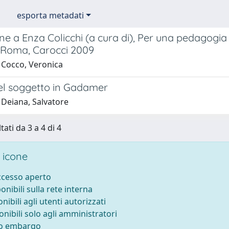
esporta metadati
e a Enza Colicchi (a cura di), Per una pedagogia c
, Roma, Carocci 2009
 Cocco, Veronica
el soggetto in Gadamer
 Deiana, Salvatore
tati da 3 a 4 di 4
 icone
accesso aperto
ponibili sulla rete interna
onibili agli utenti autorizzati
onibili solo agli amministratori
to embargo