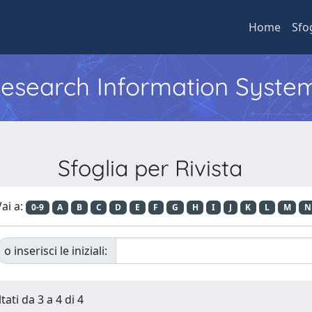
Home
Sfo
 Research Information Syste
Sfoglia per Rivista
ai a:
0-9
A
B
C
D
E
F
G
H
I
J
K
L
M
N
o inserisci le iniziali:
tati da 3 a 4 di 4