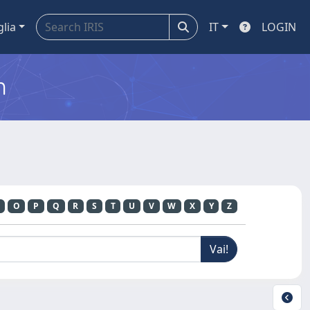
glia
IT
LOGIN
m
O
P
Q
R
S
T
U
V
W
X
Y
Z