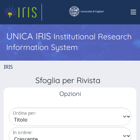
UNICA IRIS
Institutional Research
Information System
IRIS
Sfoglia per Rivista
Opzioni
Ordina per:
In ordine: