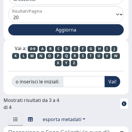
Risultati/Pagina
Vai a:
0-9
A
B
C
D
E
F
G
H
I
J
K
L
M
N
O
P
Q
R
S
T
U
V
W
X
Y
Z
o inserisci le iniziali:
Mostrati risultati da 3 a 4
di 4
esporta metadati