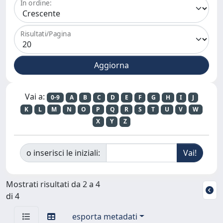
In ordine:
Risultati/Pagina
Vai a:
0-9
A
B
C
D
E
F
G
H
I
J
K
L
M
N
O
P
Q
R
S
T
U
V
W
X
Y
Z
o inserisci le iniziali:
Mostrati risultati da 2 a 4
di 4
esporta metadati