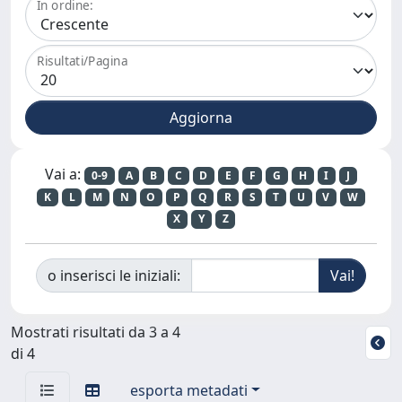
In ordine:
Risultati/Pagina
Vai a:
0-9
A
B
C
D
E
F
G
H
I
J
K
L
M
N
O
P
Q
R
S
T
U
V
W
X
Y
Z
o inserisci le iniziali:
Mostrati risultati da 3 a 4
di 4
esporta metadati