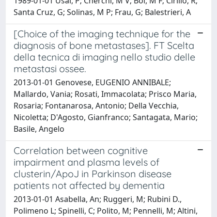
1989-01-01 Usai, P; Cherchi, M V; Boi, M F; Cirillo, R;
Santa Cruz, G; Solinas, M P; Frau, G; Balestrieri, A
[Choice of the imaging technique for the
diagnosis of bone metastases]. FT Scelta
della tecnica di imaging nello studio delle
metastasi ossee.
2013-01-01 Genovese, EUGENIO ANNIBALE;
Mallardo, Vania; Rosati, Immacolata; Prisco Maria,
Rosaria; Fontanarosa, Antonio; Della Vecchia,
Nicoletta; D'Agosto, Gianfranco; Santagata, Mario;
Basile, Angelo
Correlation between cognitive
impairment and plasma levels of
clusterin/ApoJ in Parkinson disease
patients not affected by dementia
2013-01-01 Asabella, An; Ruggeri, M; Rubini D.,
Polimeno L; Spinelli, C; Polito, M; Pennelli, M; Altini,