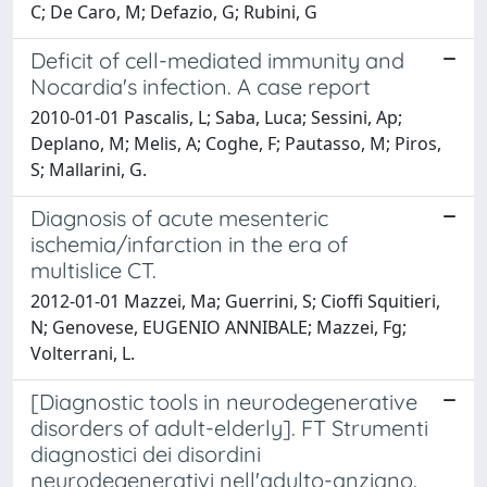
C; De Caro, M; Defazio, G; Rubini, G
Deficit of cell-mediated immunity and
Nocardia's infection. A case report
2010-01-01 Pascalis, L; Saba, Luca; Sessini, Ap;
Deplano, M; Melis, A; Coghe, F; Pautasso, M; Piros,
S; Mallarini, G.
Diagnosis of acute mesenteric
ischemia/infarction in the era of
multislice CT.
2012-01-01 Mazzei, Ma; Guerrini, S; Cioffi Squitieri,
N; Genovese, EUGENIO ANNIBALE; Mazzei, Fg;
Volterrani, L.
[Diagnostic tools in neurodegenerative
disorders of adult-elderly]. FT Strumenti
diagnostici dei disordini
neurodegenerativi nell'adulto-anziano.