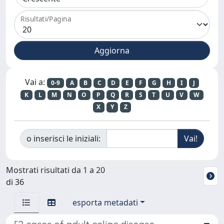
Risultati/Pagina
Vai a:
0-9
A
B
C
D
E
F
G
H
I
J
K
L
M
N
O
P
Q
R
S
T
U
V
W
X
Y
Z
o inserisci le iniziali:
Mostrati risultati da 1 a 20
di 36
esporta metadati