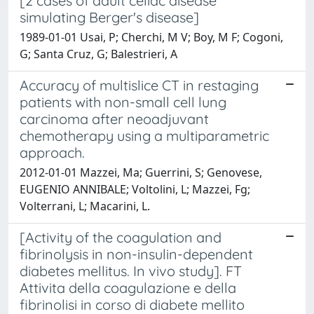
[2 cases of adult celiac disease
simulating Berger's disease]
1989-01-01 Usai, P; Cherchi, M V; Boy, M F; Cogoni,
G; Santa Cruz, G; Balestrieri, A
Accuracy of multislice CT in restaging
patients with non-small cell lung
carcinoma after neoadjuvant
chemotherapy using a multiparametric
approach.
2012-01-01 Mazzei, Ma; Guerrini, S; Genovese,
EUGENIO ANNIBALE; Voltolini, L; Mazzei, Fg;
Volterrani, L; Macarini, L.
[Activity of the coagulation and
fibrinolysis in non-insulin-dependent
diabetes mellitus. In vivo study]. FT
Attivita della coagulazione e della
fibrinolisi in corso di diabete mellito