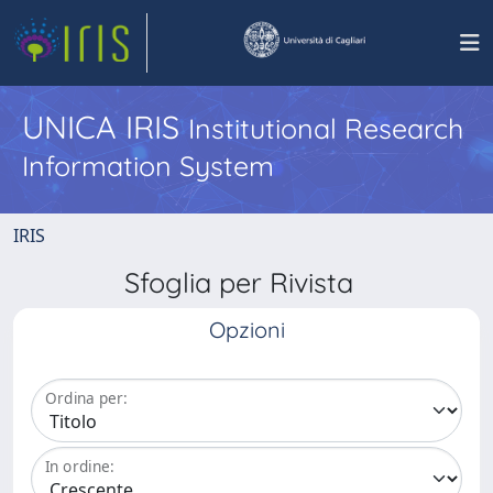
UNICA IRIS
Institutional Research
Information System
IRIS
Sfoglia per Rivista
Opzioni
Ordina per:
In ordine: