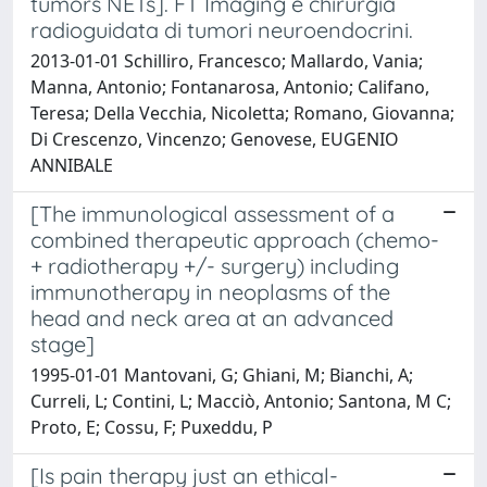
tumors NETs]. FT Imaging e chirurgia
radioguidata di tumori neuroendocrini.
2013-01-01 Schilliro, Francesco; Mallardo, Vania;
Manna, Antonio; Fontanarosa, Antonio; Califano,
Teresa; Della Vecchia, Nicoletta; Romano, Giovanna;
Di Crescenzo, Vincenzo; Genovese, EUGENIO
ANNIBALE
[The immunological assessment of a
combined therapeutic approach (chemo-
+ radiotherapy +/- surgery) including
immunotherapy in neoplasms of the
head and neck area at an advanced
stage]
1995-01-01 Mantovani, G; Ghiani, M; Bianchi, A;
Curreli, L; Contini, L; Macciò, Antonio; Santona, M C;
Proto, E; Cossu, F; Puxeddu, P
[Is pain therapy just an ethical-