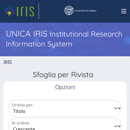
UNICA IRIS
Institutional Research
Information System
IRIS
Sfoglia per Rivista
Opzioni
Ordina per:
In ordine: