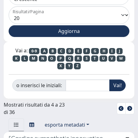
Risultati/Pagina
Vai a:
0-9
A
B
C
D
E
F
G
H
I
J
K
L
M
N
O
P
Q
R
S
T
U
V
W
X
Y
Z
o inserisci le iniziali:
Mostrati risultati da 4 a 23
di 36
esporta metadati