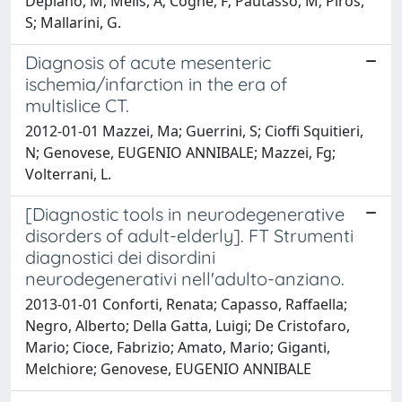
Deplano, M; Melis, A; Coghe, F; Pautasso, M; Piros,
S; Mallarini, G.
Diagnosis of acute mesenteric
ischemia/infarction in the era of
multislice CT.
2012-01-01 Mazzei, Ma; Guerrini, S; Cioffi Squitieri,
N; Genovese, EUGENIO ANNIBALE; Mazzei, Fg;
Volterrani, L.
[Diagnostic tools in neurodegenerative
disorders of adult-elderly]. FT Strumenti
diagnostici dei disordini
neurodegenerativi nell'adulto-anziano.
2013-01-01 Conforti, Renata; Capasso, Raffaella;
Negro, Alberto; Della Gatta, Luigi; De Cristofaro,
Mario; Cioce, Fabrizio; Amato, Mario; Giganti,
Melchiore; Genovese, EUGENIO ANNIBALE