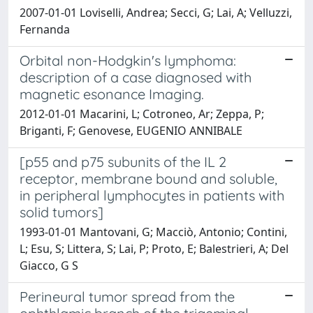
2007-01-01 Loviselli, Andrea; Secci, G; Lai, A; Velluzzi,
Fernanda
Orbital non-Hodgkin's lymphoma:
description of a case diagnosed with
magnetic esonance Imaging.
2012-01-01 Macarini, L; Cotroneo, Ar; Zeppa, P;
Briganti, F; Genovese, EUGENIO ANNIBALE
[p55 and p75 subunits of the IL 2
receptor, membrane bound and soluble,
in peripheral lymphocytes in patients with
solid tumors]
1993-01-01 Mantovani, G; Macciò, Antonio; Contini,
L; Esu, S; Littera, S; Lai, P; Proto, E; Balestrieri, A; Del
Giacco, G S
Perineural tumor spread from the