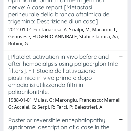
ophthlamic branch of the trigeminal
nerve: A case report [Metastasi
perineurale della branca oftalmica del
trigemino: Descrizione di un caso]
2012-01-01 Fontanarosa, A; Scialpi, M; Macarini, L;
Genovese, EUGENIO ANNIBALE; Stabile Ianora, Aa;
Rubini, G.
[Platelet activation in vivo before and
after hemodialysis using polyacrylonitrile
filters]. FT Studio dell'attivazione
piastrinica in vivo prima e dopo
emodialisi utilizzando filtri in
poliacrilonitrile.
1988-01-01 Mulas, G; Marongiu, Francesco; Mameli,
G; Accalai, G; Serpi, R; Farci, P; Balestrieri, A.
Posterior reversible encephalopathy
syndrome: description of a case in the