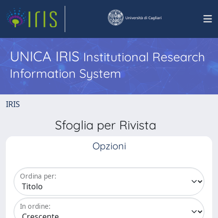
UNICA IRIS
Institutional Research
Information System
IRIS
Sfoglia per Rivista
Opzioni
Ordina per:
In ordine: