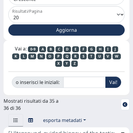
Risultati/Pagina
Vai a:
0-9
A
B
C
D
E
F
G
H
I
J
K
L
M
N
O
P
Q
R
S
T
U
V
W
X
Y
Z
o inserisci le iniziali:
Mostrati risultati da 35 a
36 di 36
esporta metadati