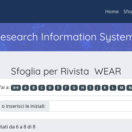
Home
Sfo
 Research Information Syste
Sfoglia per Rivista WEAR
ai a:
0-9
A
B
C
D
E
F
G
H
I
J
K
L
M
N
o inserisci le iniziali:
tati da 6 a 8 di 8