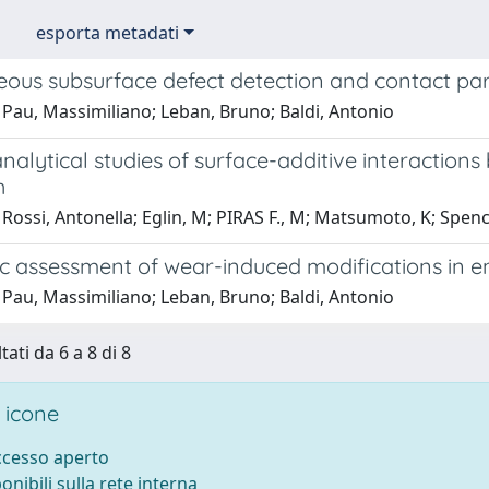
esporta metadati
eous subsurface defect detection and contact pa
 Pau, Massimiliano; Leban, Bruno; Baldi, Antonio
nalytical studies of surface-additive interaction
h
Rossi, Antonella; Eglin, M; PIRAS F., M; Matsumoto, K; Spence
ic assessment of wear-induced modifications in e
 Pau, Massimiliano; Leban, Bruno; Baldi, Antonio
tati da 6 a 8 di 8
 icone
accesso aperto
ponibili sulla rete interna