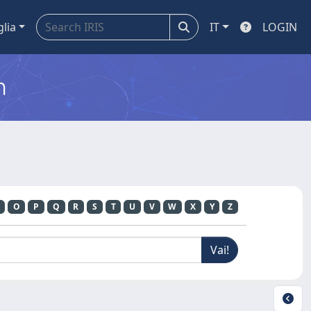
glia
IT
LOGIN
m
O
P
Q
R
S
T
U
V
W
X
Y
Z