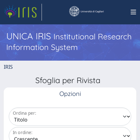
UNICA IRIS
Institutional Research
Information System
IRIS
Sfoglia per Rivista
Opzioni
Ordina per:
In ordine: