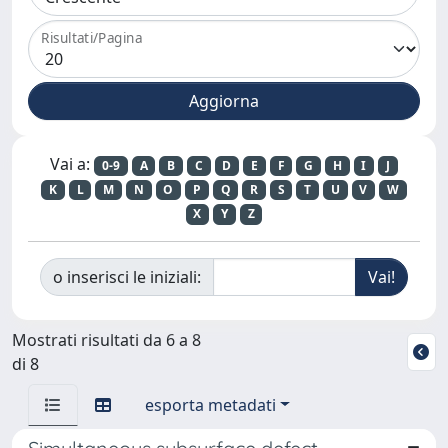
Risultati/Pagina
Vai a:
0-9
A
B
C
D
E
F
G
H
I
J
K
L
M
N
O
P
Q
R
S
T
U
V
W
X
Y
Z
o inserisci le iniziali:
Mostrati risultati da 6 a 8
di 8
esporta metadati