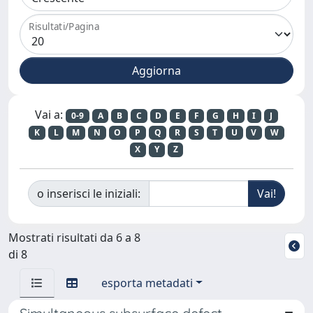
Risultati/Pagina
Vai a:
0-9
A
B
C
D
E
F
G
H
I
J
K
L
M
N
O
P
Q
R
S
T
U
V
W
X
Y
Z
o inserisci le iniziali:
Mostrati risultati da 6 a 8
di 8
esporta metadati