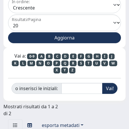
In ordine:
Risultati/Pagina
Vai a:
0-9
A
B
C
D
E
F
G
H
I
J
K
L
M
N
O
P
Q
R
S
T
U
V
W
X
Y
Z
o inserisci le iniziali:
Mostrati risultati da 1 a 2
di 2
esporta metadati