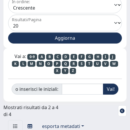
In ordine:
Risultati/Pagina
Vai a:
0-9
A
B
C
D
E
F
G
H
I
J
K
L
M
N
O
P
Q
R
S
T
U
V
W
X
Y
Z
o inserisci le iniziali:
Mostrati risultati da 2 a 4
di 4
esporta metadati