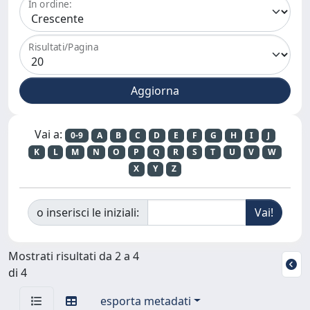
In ordine:
Risultati/Pagina
Vai a:
0-9
A
B
C
D
E
F
G
H
I
J
K
L
M
N
O
P
Q
R
S
T
U
V
W
X
Y
Z
o inserisci le iniziali:
Mostrati risultati da 2 a 4
di 4
esporta metadati