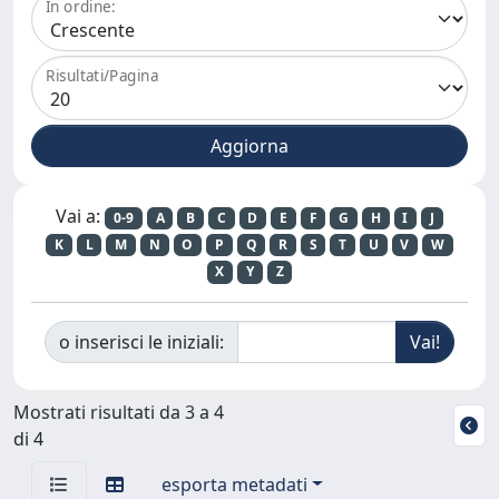
In ordine:
Risultati/Pagina
Vai a:
0-9
A
B
C
D
E
F
G
H
I
J
K
L
M
N
O
P
Q
R
S
T
U
V
W
X
Y
Z
o inserisci le iniziali:
Mostrati risultati da 3 a 4
di 4
esporta metadati