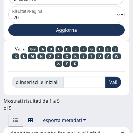
Risultati/Pagina
Vai a:
0-9
A
B
C
D
E
F
G
H
I
J
K
L
M
N
O
P
Q
R
S
T
U
V
W
X
Y
Z
o inserisci le iniziali:
Mostrati risultati da 1 a 5
di 5
esporta metadati