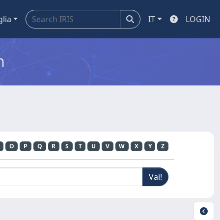
glia
IT
LOGIN
m
O
P
Q
R
S
T
U
V
W
X
Y
Z