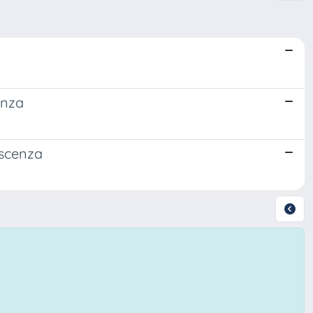
anza
oscenza