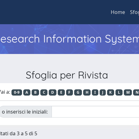
Home
Sfo
 Research Information Syste
Sfoglia per Rivista
ai a:
0-9
A
B
C
D
E
F
G
H
I
J
K
L
M
N
o inserisci le iniziali:
tati da 3 a 5 di 5