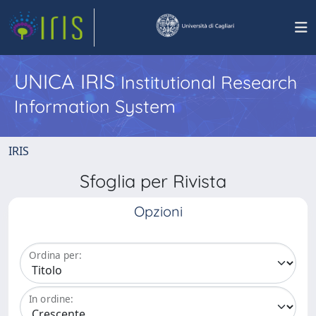
UNICA IRIS
Institutional Research
Information System
IRIS
Sfoglia per Rivista
Opzioni
Ordina per:
In ordine: