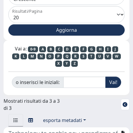
Risultati/Pagina
Vai a:
0-9
A
B
C
D
E
F
G
H
I
J
K
L
M
N
O
P
Q
R
S
T
U
V
W
X
Y
Z
o inserisci le iniziali:
Mostrati risultati da 3 a 3
di 3
esporta metadati