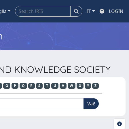
glia
IT
LOGIN
m
G AND KNOWLEDGE SOCIETY
O
P
Q
R
S
T
U
V
W
X
Y
Z