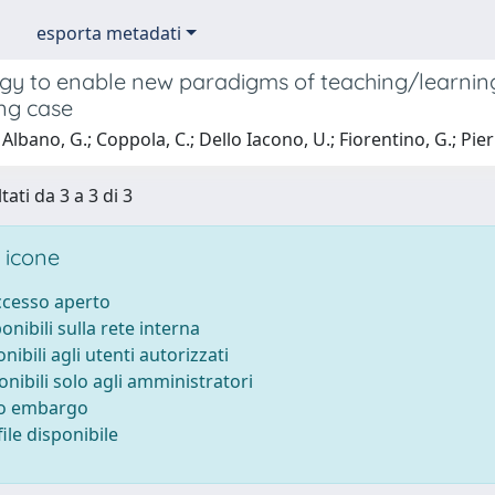
esporta metadati
y to enable new paradigms of teaching/learning i
ing case
Albano, G.; Coppola, C.; Dello Iacono, U.; Fiorentino, G.; Pierr
tati da 3 a 3 di 3
 icone
accesso aperto
ponibili sulla rete interna
onibili agli utenti autorizzati
onibili solo agli amministratori
to embargo
ile disponibile