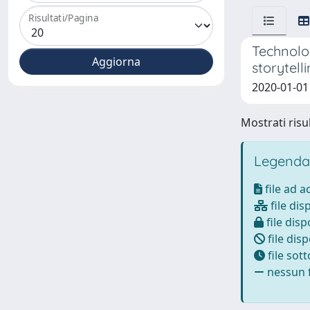
Risultati/Pagina
Technolog
storytell
2020-01-01 
Mostrati risul
Legenda
file ad 
file dis
file disp
file disp
file sot
nessun f