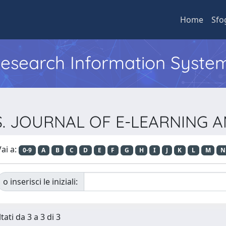
Home
Sfo
 Research Information Syste
-LKS. JOURNAL OF E-LEARNIN
ai a:
0-9
A
B
C
D
E
F
G
H
I
J
K
L
M
N
o inserisci le iniziali:
tati da 3 a 3 di 3