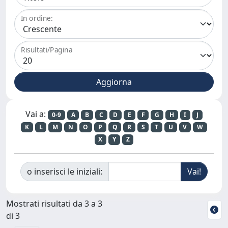
In ordine:
Risultati/Pagina
Vai a:
0-9
A
B
C
D
E
F
G
H
I
J
K
L
M
N
O
P
Q
R
S
T
U
V
W
X
Y
Z
o inserisci le iniziali:
Mostrati risultati da 3 a 3
di 3