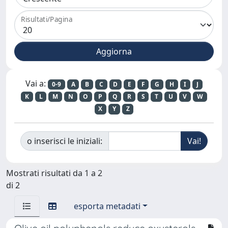
Risultati/Pagina
Vai a:
0-9
A
B
C
D
E
F
G
H
I
J
K
L
M
N
O
P
Q
R
S
T
U
V
W
X
Y
Z
o inserisci le iniziali:
Mostrati risultati da 1 a 2
di 2
esporta metadati