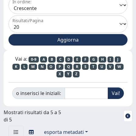
In ordine:
Risultati/Pagina
Vai a:
0-9
A
B
C
D
E
F
G
H
I
J
K
L
M
N
O
P
Q
R
S
T
U
V
W
X
Y
Z
o inserisci le iniziali:
Mostrati risultati da 5 a 5
di 5
esporta metadati